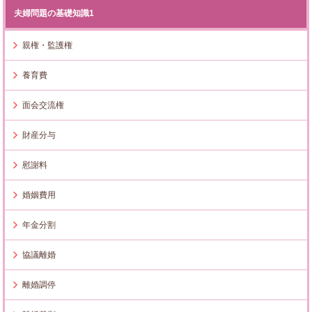
夫婦問題の基礎知識1
親権・監護権
養育費
面会交流権
財産分与
慰謝料
婚姻費用
年金分割
協議離婚
離婚調停