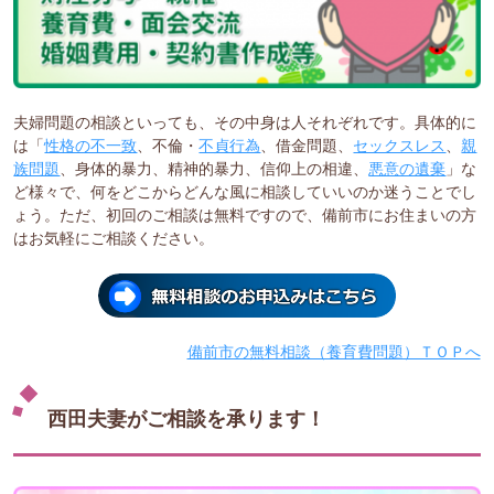
夫婦問題の相談といっても、その中身は人それぞれです。具体的に
は「
性格の不一致
、不倫・
不貞行為
、借金問題、
セックスレス
、
親
族問題
、身体的暴力、精神的暴力、信仰上の相違、
悪意の遺棄
」な
ど様々で、何をどこからどんな風に相談していいのか迷うことでし
ょう。ただ、初回のご相談は無料ですので、備前市にお住まいの方
はお気軽にご相談ください。
備前市の無料相談（養育費問題）ＴＯＰへ
西田夫妻がご相談を承ります！