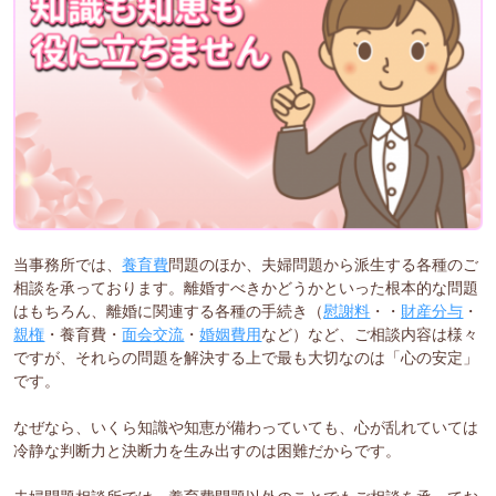
当事務所では、
養育費
問題のほか、夫婦問題から派生する各種のご
相談を承っております。離婚すべきかどうかといった根本的な問題
はもちろん、離婚に関連する各種の手続き（
慰謝料
・・
財産分与
・
親権
・養育費・
面会交流
・
婚姻費用
など）など、ご相談内容は様々
ですが、それらの問題を解決する上で最も大切なのは「心の安定」
です。
なぜなら、いくら知識や知恵が備わっていても、心が乱れていては
冷静な判断力と決断力を生み出すのは困難だからです。