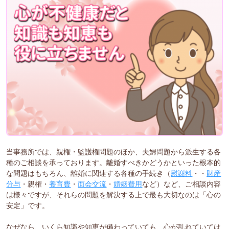
当事務所では、親権・監護権問題のほか、夫婦問題から派生する各
種のご相談を承っております。離婚すべきかどうかといった根本的
な問題はもちろん、離婚に関連する各種の手続き（
慰謝料
・・
財産
分与
・親権・
養育費
・
面会交流
・
婚姻費用
など）など、ご相談内容
は様々ですが、それらの問題を解決する上で最も大切なのは「心の
安定」です。
なぜなら、いくら知識や知恵が備わっていても、心が乱れていては