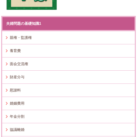
夫婦問題の基礎知識1
親権・監護権
養育費
面会交流権
財産分与
慰謝料
婚姻費用
年金分割
協議離婚