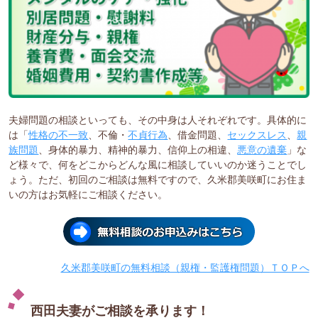
夫婦問題の相談といっても、その中身は人それぞれです。具体的に
は「
性格の不一致
、不倫・
不貞行為
、借金問題、
セックスレス
、
親
族問題
、身体的暴力、精神的暴力、信仰上の相違、
悪意の遺棄
」な
ど様々で、何をどこからどんな風に相談していいのか迷うことでし
ょう。ただ、初回のご相談は無料ですので、久米郡美咲町にお住ま
いの方はお気軽にご相談ください。
久米郡美咲町の無料相談（親権・監護権問題）ＴＯＰへ
西田夫妻がご相談を承ります！