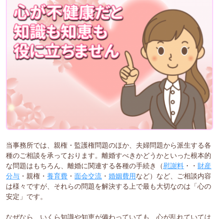
当事務所では、親権・監護権問題のほか、夫婦問題から派生する各
種のご相談を承っております。離婚すべきかどうかといった根本的
な問題はもちろん、離婚に関連する各種の手続き（
慰謝料
・・
財産
分与
・親権・
養育費
・
面会交流
・
婚姻費用
など）など、ご相談内容
は様々ですが、それらの問題を解決する上で最も大切なのは「心の
安定」です。
なぜなら、いくら知識や知恵が備わっていても、心が乱れていては