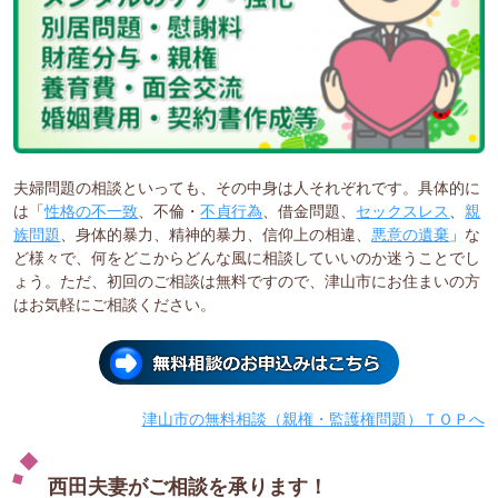
夫婦問題の相談といっても、その中身は人それぞれです。具体的に
は「
性格の不一致
、不倫・
不貞行為
、借金問題、
セックスレス
、
親
族問題
、身体的暴力、精神的暴力、信仰上の相違、
悪意の遺棄
」な
ど様々で、何をどこからどんな風に相談していいのか迷うことでし
ょう。ただ、初回のご相談は無料ですので、津山市にお住まいの方
はお気軽にご相談ください。
津山市の無料相談（親権・監護権問題）ＴＯＰへ
西田夫妻がご相談を承ります！