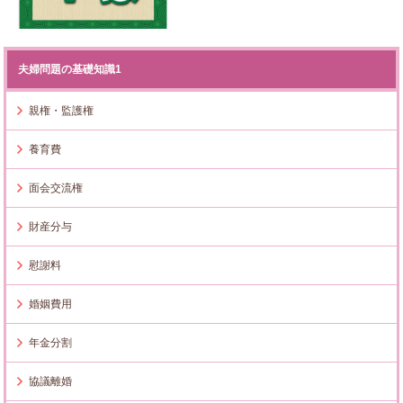
夫婦問題の基礎知識1
親権・監護権
養育費
面会交流権
財産分与
慰謝料
婚姻費用
年金分割
協議離婚