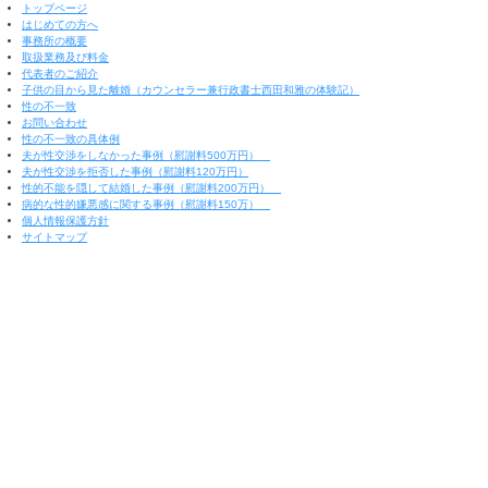
トップページ
はじめての方へ
事務所の概要
取扱業務及び料金
代表者のご紹介
子供の目から見た離婚（カウンセラー兼行政書士西田和雅の体験記）
性の不一致
お問い合わせ
性の不一致の具体例
夫が性交渉をしなかった事例（慰謝料500万円）
夫が性交渉を拒否した事例（慰謝料120万円）
性的不能を隠して結婚した事例（慰謝料200万円）
病的な性的嫌悪感に関する事例（慰謝料150万）
個人情報保護方針
サイトマップ
▲ 閉じる ▲